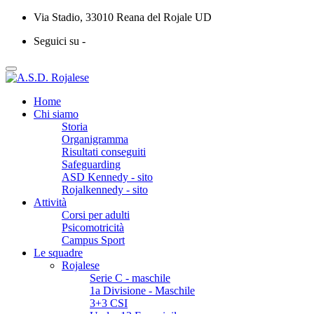
Via Stadio, 33010 Reana del Rojale UD
Seguici su -
Home
Chi siamo
Storia
Organigramma
Risultati conseguiti
Safeguarding
ASD Kennedy - sito
Rojalkennedy - sito
Attività
Corsi per adulti
Psicomotricità
Campus Sport
Le squadre
Rojalese
Serie C - maschile
1a Divisione - Maschile
3+3 CSI