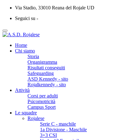
Via Stadio, 33010 Reana del Rojale UD
Seguici su -
Home
Chi siamo
Storia
Organigramma
Risultati conseguiti
Safeguarding
ASD Kennedy - sito
Rojalkennedy - sito
Attività
Corsi per adulti
Psicomotricità
Campus Sport
Le squadre
Rojalese
Serie C - maschile
1a Divisione - Maschile
3+3 CSI