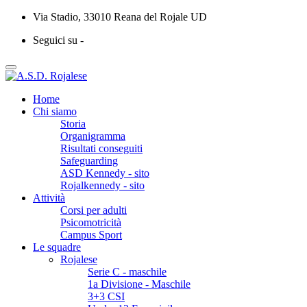
Via Stadio, 33010 Reana del Rojale UD
Seguici su -
Home
Chi siamo
Storia
Organigramma
Risultati conseguiti
Safeguarding
ASD Kennedy - sito
Rojalkennedy - sito
Attività
Corsi per adulti
Psicomotricità
Campus Sport
Le squadre
Rojalese
Serie C - maschile
1a Divisione - Maschile
3+3 CSI