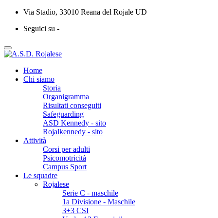
Via Stadio, 33010 Reana del Rojale UD
Seguici su -
Home
Chi siamo
Storia
Organigramma
Risultati conseguiti
Safeguarding
ASD Kennedy - sito
Rojalkennedy - sito
Attività
Corsi per adulti
Psicomotricità
Campus Sport
Le squadre
Rojalese
Serie C - maschile
1a Divisione - Maschile
3+3 CSI