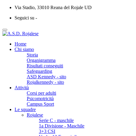
Via Stadio, 33010 Reana del Rojale UD
Seguici su -
Home
Chi siamo
Storia
Organigramma
Risultati conseguiti
Safeguarding
ASD Kennedy - sito
Rojalkennedy - sito
Attività
Corsi per adulti
Psicomotricità
Campus Sport
Le squadre
Rojalese
Serie C - maschile
1a Divisione - Maschile
3+3 CSI