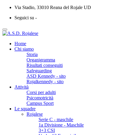
Via Stadio, 33010 Reana del Rojale UD
Seguici su -
Home
Chi siamo
Storia
Organigramma
Risultati conseguiti
Safeguarding
ASD Kennedy - sito
Rojalkennedy - sito
Attività
Corsi per adulti
Psicomotricità
Campus Sport
Le squadre
Rojalese
Serie C - maschile
1a Divisione - Maschile
3+3 CSI