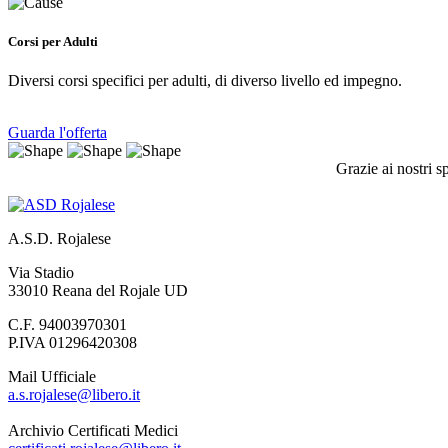
Corsi per Adulti
Diversi corsi specifici per adulti, di diverso livello ed impegno.
Guarda l'offerta
Grazie ai nostri s
A.S.D. Rojalese
Via Stadio
33010 Reana del Rojale UD
C.F. 94003970301
P.IVA 01296420308
Mail Ufficiale
a.s.rojalese@libero.it
Archivio Certificati Medici