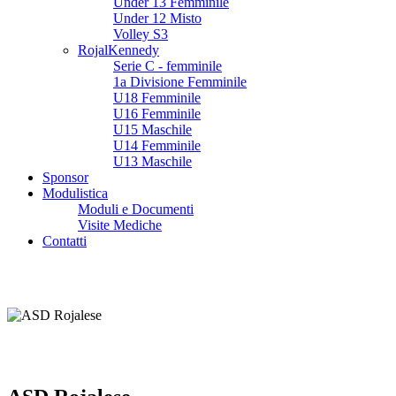
Under 13 Femminile
Under 12 Misto
Volley S3
RojalKennedy
Serie C - femminile
1a Divisione Femminile
U18 Femminile
U16 Femminile
U15 Maschile
U14 Femminile
U13 Maschile
Sponsor
Modulistica
Moduli e Documenti
Visite Mediche
Contatti