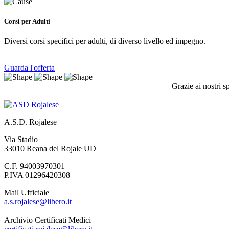
Corsi per Adulti
Diversi corsi specifici per adulti, di diverso livello ed impegno.
Guarda l'offerta
Grazie ai nostri s
A.S.D. Rojalese
Via Stadio
33010 Reana del Rojale UD
C.F. 94003970301
P.IVA 01296420308
Mail Ufficiale
a.s.rojalese@libero.it
Archivio Certificati Medici