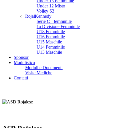
Under 13 Femminile
Under 12 Misto
Volley S3
RojalKennedy
Serie C - femminile
1a Divisione Femminile
U18 Femminile
U16 Femminile
U15 Maschile
U14 Femminile
U13 Maschile
Sponsor
Modulistica
Moduli e Documenti
Visite Mediche
Contatti