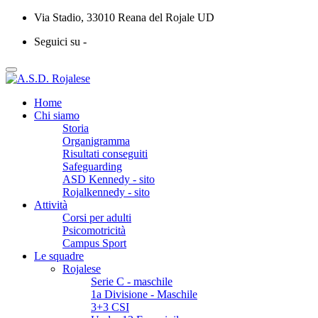
Via Stadio, 33010 Reana del Rojale UD
Seguici su -
Home
Chi siamo
Storia
Organigramma
Risultati conseguiti
Safeguarding
ASD Kennedy - sito
Rojalkennedy - sito
Attività
Corsi per adulti
Psicomotricità
Campus Sport
Le squadre
Rojalese
Serie C - maschile
1a Divisione - Maschile
3+3 CSI