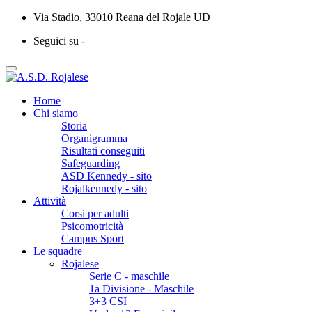
Via Stadio, 33010 Reana del Rojale UD
Seguici su -
Home
Chi siamo
Storia
Organigramma
Risultati conseguiti
Safeguarding
ASD Kennedy - sito
Rojalkennedy - sito
Attività
Corsi per adulti
Psicomotricità
Campus Sport
Le squadre
Rojalese
Serie C - maschile
1a Divisione - Maschile
3+3 CSI