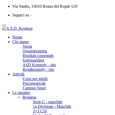
Via Stadio, 33010 Reana del Rojale UD
Seguici su -
Home
Chi siamo
Storia
Organigramma
Risultati conseguiti
Safeguarding
ASD Kennedy - sito
Rojalkennedy - sito
Attività
Corsi per adulti
Psicomotricità
Campus Sport
Le squadre
Rojalese
Serie C - maschile
1a Divisione - Maschile
3+3 CSI