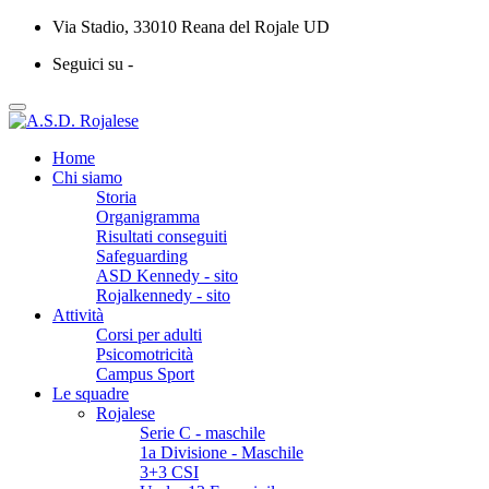
Via Stadio, 33010 Reana del Rojale UD
Seguici su -
Home
Chi siamo
Storia
Organigramma
Risultati conseguiti
Safeguarding
ASD Kennedy - sito
Rojalkennedy - sito
Attività
Corsi per adulti
Psicomotricità
Campus Sport
Le squadre
Rojalese
Serie C - maschile
1a Divisione - Maschile
3+3 CSI