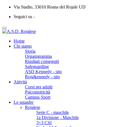
Via Stadio, 33010 Reana del Rojale UD
Seguici su -
Home
Chi siamo
Storia
Organigramma
Risultati conseguiti
Safeguarding
ASD Kennedy - sito
Rojalkennedy - sito
Attività
Corsi per adulti
Psicomotricità
Campus Sport
Le squadre
Rojalese
Serie C - maschile
1a Divisione - Maschile
3+3 CSI