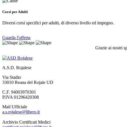
Corsi per Adulti
Diversi corsi specifici per adulti, di diverso livello ed impegno.
Guarda l'offerta
Grazie ai nostri s
A.S.D. Rojalese
Via Stadio
33010 Reana del Rojale UD
C.F. 94003970301
P.IVA 01296420308
Mail Ufficiale
a.s.rojalese@libero.it
Archivio Certificati Medici