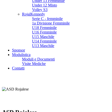
Under 13 Femminile
Under 12 Misto
Volley S3
RojalKennedy
Serie C - femminile
1a Divisione Femminile
U18 Femminile
U16 Femminile
U15 Maschile
U14 Femminile
U13 Maschile
Sponsor
Modulistica
Moduli e Documenti
Visite Mediche
Contatti