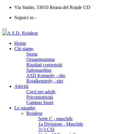
Via Stadio, 33010 Reana del Rojale UD
Seguici su -
Home
Chi siamo
Storia
Organigramma
Risultati conseguiti
Safeguarding
ASD Kennedy - sito
Rojalkennedy - sito
Attività
Corsi per adulti
Psicomotricità
Campus Sport
Le squadre
Rojalese
Serie C - maschile
1a Divisione - Maschile
3+3 CSI