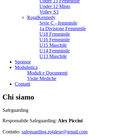
Under 13 Femminile
Under 12 Misto
Volley S3
RojalKennedy
Serie C - femminile
1a Divisione Femminile
U18 Femminile
U16 Femminile
U15 Maschile
U14 Femminile
U13 Maschile
Sponsor
Modulistica
Moduli e Documenti
Visite Mediche
Contatti
Chi siamo
Safeguarding
Responsabile Safeguarding:
Alex Piccini
Contatto:
safeguarding.rojalese@gmail.com