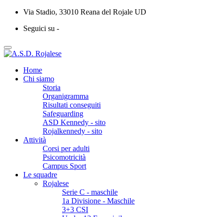
Via Stadio, 33010 Reana del Rojale UD
Seguici su -
Home
Chi siamo
Storia
Organigramma
Risultati conseguiti
Safeguarding
ASD Kennedy - sito
Rojalkennedy - sito
Attività
Corsi per adulti
Psicomotricità
Campus Sport
Le squadre
Rojalese
Serie C - maschile
1a Divisione - Maschile
3+3 CSI