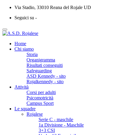
Via Stadio, 33010 Reana del Rojale UD
Seguici su -
Home
Chi siamo
Storia
Organigramma
Risultati conseguiti
Safeguarding
ASD Kennedy - sito
Rojalkennedy - sito
Attività
Corsi per adulti
Psicomotricità
Campus Sport
Le squadre
Rojalese
Serie C - maschile
1a Divisione - Maschile
3+3 CSI