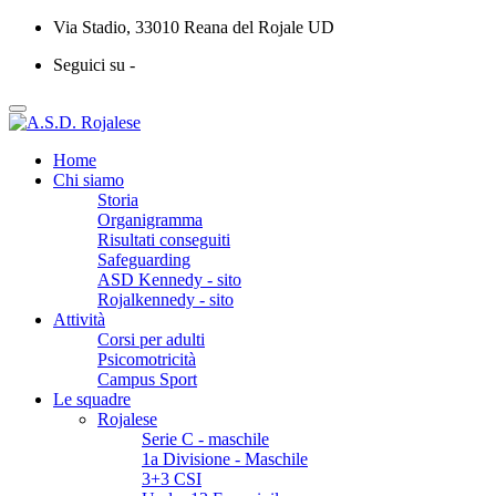
Via Stadio, 33010 Reana del Rojale UD
Seguici su -
Home
Chi siamo
Storia
Organigramma
Risultati conseguiti
Safeguarding
ASD Kennedy - sito
Rojalkennedy - sito
Attività
Corsi per adulti
Psicomotricità
Campus Sport
Le squadre
Rojalese
Serie C - maschile
1a Divisione - Maschile
3+3 CSI