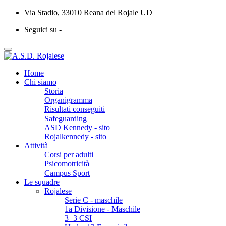
Via Stadio, 33010 Reana del Rojale UD
Seguici su -
Home
Chi siamo
Storia
Organigramma
Risultati conseguiti
Safeguarding
ASD Kennedy - sito
Rojalkennedy - sito
Attività
Corsi per adulti
Psicomotricità
Campus Sport
Le squadre
Rojalese
Serie C - maschile
1a Divisione - Maschile
3+3 CSI