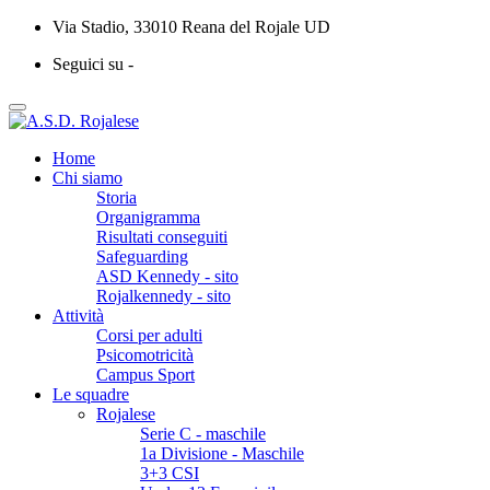
Via Stadio, 33010 Reana del Rojale UD
Seguici su -
Home
Chi siamo
Storia
Organigramma
Risultati conseguiti
Safeguarding
ASD Kennedy - sito
Rojalkennedy - sito
Attività
Corsi per adulti
Psicomotricità
Campus Sport
Le squadre
Rojalese
Serie C - maschile
1a Divisione - Maschile
3+3 CSI