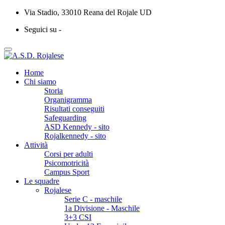
Via Stadio, 33010 Reana del Rojale UD
Seguici su -
Home
Chi siamo
Storia
Organigramma
Risultati conseguiti
Safeguarding
ASD Kennedy - sito
Rojalkennedy - sito
Attività
Corsi per adulti
Psicomotricità
Campus Sport
Le squadre
Rojalese
Serie C - maschile
1a Divisione - Maschile
3+3 CSI