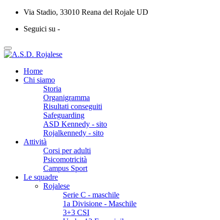
Via Stadio, 33010 Reana del Rojale UD
Seguici su -
Home
Chi siamo
Storia
Organigramma
Risultati conseguiti
Safeguarding
ASD Kennedy - sito
Rojalkennedy - sito
Attività
Corsi per adulti
Psicomotricità
Campus Sport
Le squadre
Rojalese
Serie C - maschile
1a Divisione - Maschile
3+3 CSI