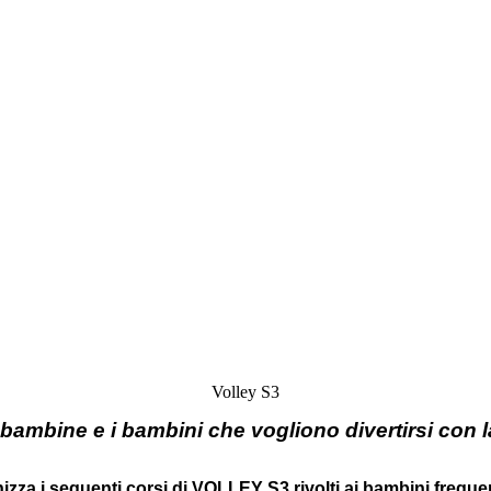
Volley S3
e bambine e i bambini che vogliono divertirsi con l
a i seguenti corsi di VOLLEY S3 rivolti ai bambini frequent