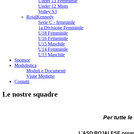
Under 13 Femminile
Under 12 Misto
Volley S3
RojalKennedy
Serie C - femminile
1a Divisione Femminile
U18 Femminile
U16 Femminile
U15 Maschile
U14 Femminile
U13 Maschile
Sponsor
Modulistica
Moduli e Documenti
Visite Mediche
Contatti
Le nostre squadre
Per tutte l
L’ASD ROJALESE organizz