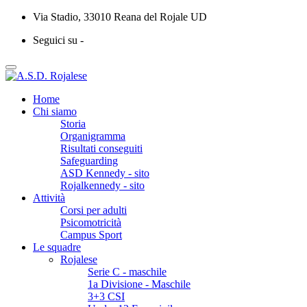
Via Stadio, 33010 Reana del Rojale UD
Seguici su -
Home
Chi siamo
Storia
Organigramma
Risultati conseguiti
Safeguarding
ASD Kennedy - sito
Rojalkennedy - sito
Attività
Corsi per adulti
Psicomotricità
Campus Sport
Le squadre
Rojalese
Serie C - maschile
1a Divisione - Maschile
3+3 CSI