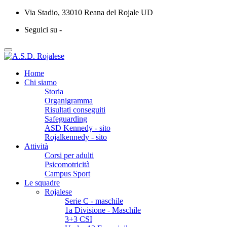
Via Stadio, 33010 Reana del Rojale UD
Seguici su -
Home
Chi siamo
Storia
Organigramma
Risultati conseguiti
Safeguarding
ASD Kennedy - sito
Rojalkennedy - sito
Attività
Corsi per adulti
Psicomotricità
Campus Sport
Le squadre
Rojalese
Serie C - maschile
1a Divisione - Maschile
3+3 CSI