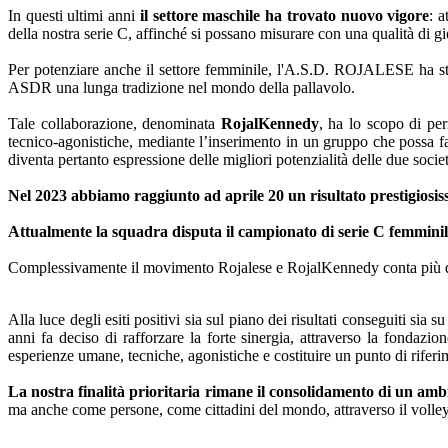
In questi ultimi anni
il settore maschile ha trovato nuovo
vigore
: 
della nostra serie C, affinché si possano misurare con una qualità di g
Per potenziare anche il settore femminile, l'A.S.D. ROJALESE ha s
ASDR una lunga tradizione nel mondo della pallavolo.
Tale collaborazione,
denominata
RojalKennedy
, ha lo scopo di per
tecnico-agonistiche, mediante l’inserimento in un gruppo che possa fav
diventa pertanto espressione delle migliori potenzialità delle due societ
Nel 2023 abbiamo raggiunto ad aprile 20 un risultato prestigiosis
Attualmente la squadra disputa il campionato di serie C femminile,
Complessivamente il movimento Rojalese e RojalKennedy conta più di
Alla luce degli esiti positivi sia sul piano dei risultati conseguiti si
anni fa deciso di rafforzare la forte sinergia, attraverso la fondazio
esperienze umane, tecniche, agonistiche e costituire un punto di riferimen
La nostra finalità prioritaria rimane il consolidamento
di un ambi
ma anche come persone, come cittadini del mondo, attraverso il volley e