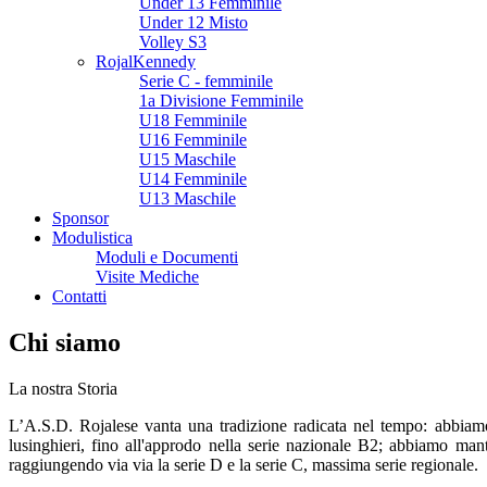
Under 13 Femminile
Under 12 Misto
Volley S3
RojalKennedy
Serie C - femminile
1a Divisione Femminile
U18 Femminile
U16 Femminile
U15 Maschile
U14 Femminile
U13 Maschile
Sponsor
Modulistica
Moduli e Documenti
Visite Mediche
Contatti
Chi siamo
La nostra Storia
L’A.S.D. Rojalese vanta una tradizione radicata nel tempo: abbiamo
lusinghieri, fino all'approdo nella serie nazionale B2; abbiamo m
raggiungendo via via la serie D e la serie C, massima serie regionale.