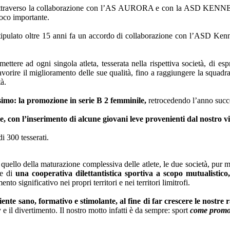
attraverso la collaborazione con l’AS AURORA e con la ASD KENNEDY
ioco importante.
tipulato oltre 15 anni fa un accordo di collaborazione con l’ASD Ken
mettere ad ogni singola atleta, tesserata nella rispettiva società, di es
orire il miglioramento delle sue qualità, fino a raggiungere la squadra 
à.
simo: la promozione in serie B 2 femminile,
retrocedendo l’anno succ
 con l’inserimento di alcune giovani leve provenienti dal nostro vi
 300 tesserati.
a su quello della maturazione complessiva delle atlete, le due società, p
ne di
una cooperativa dilettantistica sportiva a scopo mutual
to significativo nei propri territori e nei territori limitrofi.
ente sano, formativo e stimolante, al fine di far
crescere le nostre r
 il divertimento. Il nostro motto infatti è da sempre: sport
come promoz