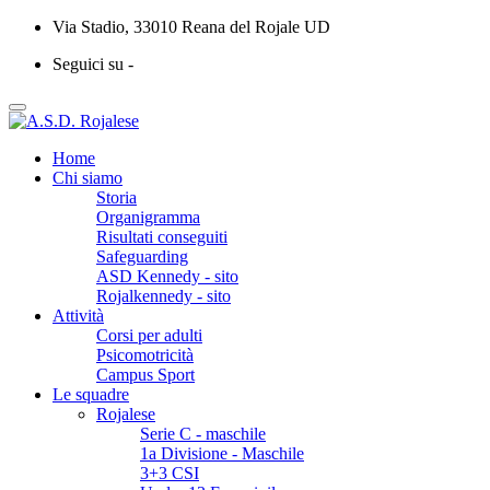
Via Stadio, 33010 Reana del Rojale UD
Seguici su -
Home
Chi siamo
Storia
Organigramma
Risultati conseguiti
Safeguarding
ASD Kennedy - sito
Rojalkennedy - sito
Attività
Corsi per adulti
Psicomotricità
Campus Sport
Le squadre
Rojalese
Serie C - maschile
1a Divisione - Maschile
3+3 CSI