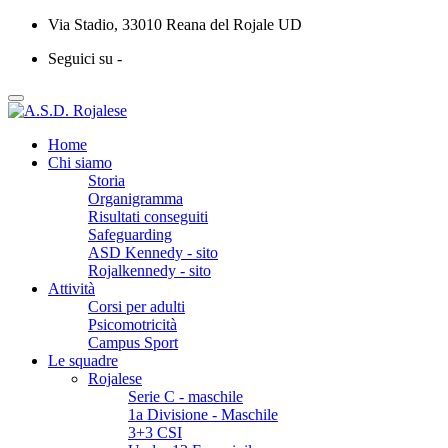
Via Stadio, 33010 Reana del Rojale UD
Seguici su -
Home
Chi siamo
Storia
Organigramma
Risultati conseguiti
Safeguarding
ASD Kennedy - sito
Rojalkennedy - sito
Attività
Corsi per adulti
Psicomotricità
Campus Sport
Le squadre
Rojalese
Serie C - maschile
1a Divisione - Maschile
3+3 CSI