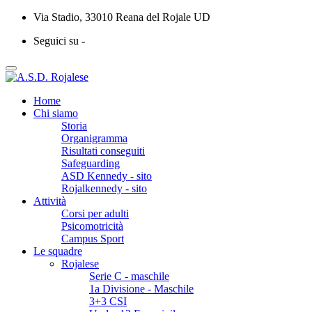
Via Stadio, 33010 Reana del Rojale UD
Seguici su -
Home
Chi siamo
Storia
Organigramma
Risultati conseguiti
Safeguarding
ASD Kennedy - sito
Rojalkennedy - sito
Attività
Corsi per adulti
Psicomotricità
Campus Sport
Le squadre
Rojalese
Serie C - maschile
1a Divisione - Maschile
3+3 CSI