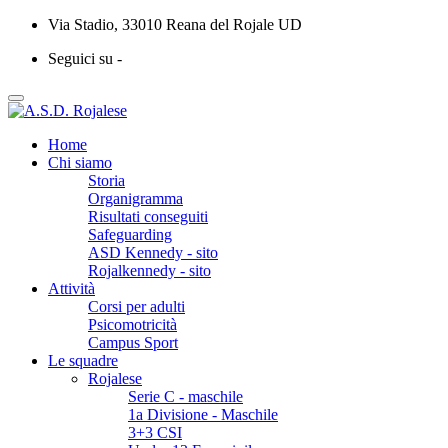
Via Stadio, 33010 Reana del Rojale UD
Seguici su -
Home
Chi siamo
Storia
Organigramma
Risultati conseguiti
Safeguarding
ASD Kennedy - sito
Rojalkennedy - sito
Attività
Corsi per adulti
Psicomotricità
Campus Sport
Le squadre
Rojalese
Serie C - maschile
1a Divisione - Maschile
3+3 CSI