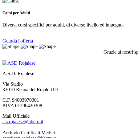
Corsi per Adulti
Diversi corsi specifici per adulti, di diverso livello ed impegno.
Guarda l'offerta
Grazie ai nostri s
A.S.D. Rojalese
Via Stadio
33010 Reana del Rojale UD
C.F. 94003970301
P.IVA 01296420308
Mail Ufficiale
a.s.rojalese@libero.it
Archivio Certificati Medici