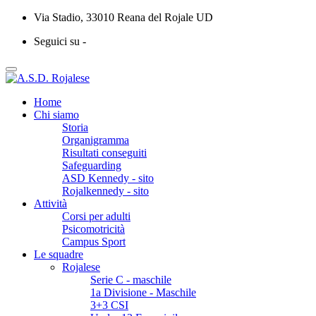
Via Stadio, 33010 Reana del Rojale UD
Seguici su -
Home
Chi siamo
Storia
Organigramma
Risultati conseguiti
Safeguarding
ASD Kennedy - sito
Rojalkennedy - sito
Attività
Corsi per adulti
Psicomotricità
Campus Sport
Le squadre
Rojalese
Serie C - maschile
1a Divisione - Maschile
3+3 CSI