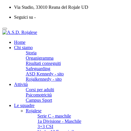
Via Stadio, 33010 Reana del Rojale UD
Seguici su -
Home
Chi siamo
Storia
Organigramma
Risultati conseguiti
Safeguarding
ASD Kennedy - sito
Rojalkennedy - sito
Attività
Corsi per adulti
Psicomotricità
Campus Sport
Le squadre
Rojalese
Serie C - maschile
1a Divisione - Maschile
3+3 CSI