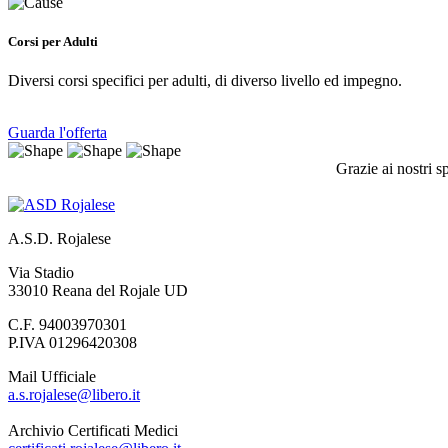
Corsi per Adulti
Diversi corsi specifici per adulti, di diverso livello ed impegno.
Guarda l'offerta
Grazie ai nostri s
A.S.D. Rojalese
Via Stadio
33010 Reana del Rojale UD
C.F. 94003970301
P.IVA 01296420308
Mail Ufficiale
a.s.rojalese@libero.it
Archivio Certificati Medici