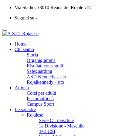
Via Stadio, 33010 Reana del Rojale UD
Seguici su -
Home
Chi siamo
Storia
Organigramma
Risultati conseguiti
Safeguarding
ASD Kennedy - sito
Rojalkennedy - sito
Attività
Corsi per adulti
Psicomotricità
Campus Sport
Le squadre
Rojalese
Serie C - maschile
1a Divisione - Maschile
3+3 CSI