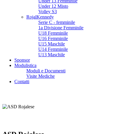
Under 13 Femminile
Under 12 Misto
Volley S3
RojalKennedy
Serie C - femminile
1a Divisione Femminile
U18 Femminile
U16 Femminile
U15 Maschile
U14 Femminile
U13 Maschile
Sponsor
Modulistica
Moduli e Documenti
Visite Mediche
Contatti