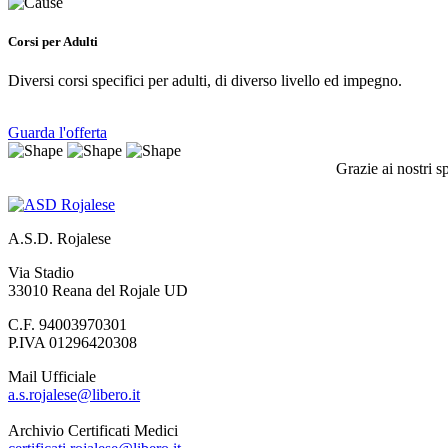
Corsi per Adulti
Diversi corsi specifici per adulti, di diverso livello ed impegno.
Guarda l'offerta
Grazie ai nostri s
A.S.D. Rojalese
Via Stadio
33010 Reana del Rojale UD
C.F. 94003970301
P.IVA 01296420308
Mail Ufficiale
a.s.rojalese@libero.it
Archivio Certificati Medici