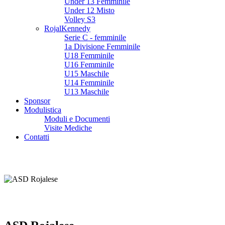
Under 13 Femminile
Under 12 Misto
Volley S3
RojalKennedy
Serie C - femminile
1a Divisione Femminile
U18 Femminile
U16 Femminile
U15 Maschile
U14 Femminile
U13 Maschile
Sponsor
Modulistica
Moduli e Documenti
Visite Mediche
Contatti