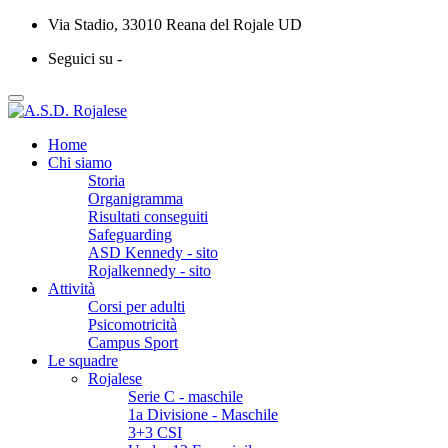
Via Stadio, 33010 Reana del Rojale UD
Seguici su -
Home
Chi siamo
Storia
Organigramma
Risultati conseguiti
Safeguarding
ASD Kennedy - sito
Rojalkennedy - sito
Attività
Corsi per adulti
Psicomotricità
Campus Sport
Le squadre
Rojalese
Serie C - maschile
1a Divisione - Maschile
3+3 CSI