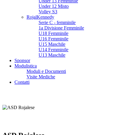
Under 13 Femminile
Under 12 Misto
Volley S3
RojalKennedy
Serie C - femminile
1a Divisione Femminile
U18 Femminile
U16 Femminile
U15 Maschile
U14 Femminile
U13 Maschile
Sponsor
Modulistica
Moduli e Documenti
Visite Mediche
Contatti