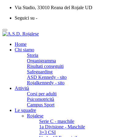
Via Stadio, 33010 Reana del Rojale UD
Seguici su -
Home
Chi siamo
Storia
Organigramma
Risultati conseguiti
Safeguarding
ASD Kennedy - sito
Rojalkennedy - sito
Attività
Corsi per adulti
Psicomotricità
Campus Sport
Le squadre
Rojalese
Serie C - maschile
1a Divisione - Maschile
3+3 CSI