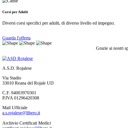
Corsi per Adulti
Diversi corsi specifici per adulti, di diverso livello ed impegno.
Guarda l'offerta
Grazie ai nostri s
A.S.D. Rojalese
Via Stadio
33010 Reana del Rojale UD
C.F. 94003970301
P.IVA 01296420308
Mail Ufficiale
a.s.rojalese@libero.it
Archivio Certificati Medici