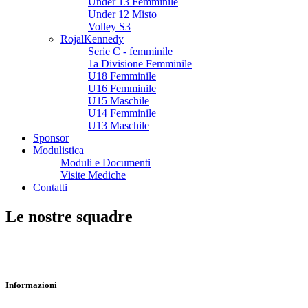
Under 13 Femminile
Under 12 Misto
Volley S3
RojalKennedy
Serie C - femminile
1a Divisione Femminile
U18 Femminile
U16 Femminile
U15 Maschile
U14 Femminile
U13 Maschile
Sponsor
Modulistica
Moduli e Documenti
Visite Mediche
Contatti
Le nostre squadre
Informazioni