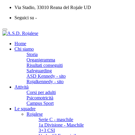
Via Stadio, 33010 Reana del Rojale UD
Seguici su -
Home
Chi siamo
Storia
Organigramma
Risultati conseguiti
Safeguarding
ASD Kennedy - sito
Rojalkennedy - sito
Attività
Corsi per adulti
Psicomotricità
Campus Sport
Le squadre
Rojalese
Serie C - maschile
1a Divisione - Maschile
3+3 CSI