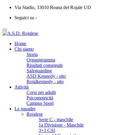
Via Stadio, 33010 Reana del Rojale UD
Seguici su -
Home
Chi siamo
Storia
Organigramma
Risultati conseguiti
Safeguarding
ASD Kennedy - sito
Rojalkennedy - sito
Attività
Corsi per adulti
Psicomotricità
Campus Sport
Le squadre
Rojalese
Serie C - maschile
1a Divisione - Maschile
3+3 CSI