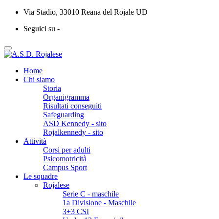
Via Stadio, 33010 Reana del Rojale UD
Seguici su -
Home
Chi siamo
Storia
Organigramma
Risultati conseguiti
Safeguarding
ASD Kennedy - sito
Rojalkennedy - sito
Attività
Corsi per adulti
Psicomotricità
Campus Sport
Le squadre
Rojalese
Serie C - maschile
1a Divisione - Maschile
3+3 CSI