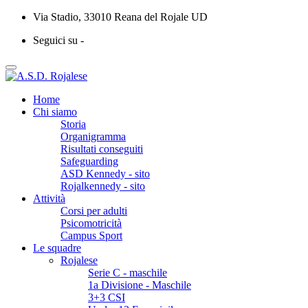
Via Stadio, 33010 Reana del Rojale UD
Seguici su -
Home
Chi siamo
Storia
Organigramma
Risultati conseguiti
Safeguarding
ASD Kennedy - sito
Rojalkennedy - sito
Attività
Corsi per adulti
Psicomotricità
Campus Sport
Le squadre
Rojalese
Serie C - maschile
1a Divisione - Maschile
3+3 CSI