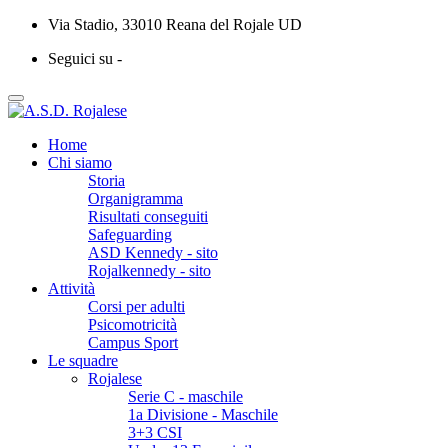
Via Stadio, 33010 Reana del Rojale UD
Seguici su -
Home
Chi siamo
Storia
Organigramma
Risultati conseguiti
Safeguarding
ASD Kennedy - sito
Rojalkennedy - sito
Attività
Corsi per adulti
Psicomotricità
Campus Sport
Le squadre
Rojalese
Serie C - maschile
1a Divisione - Maschile
3+3 CSI