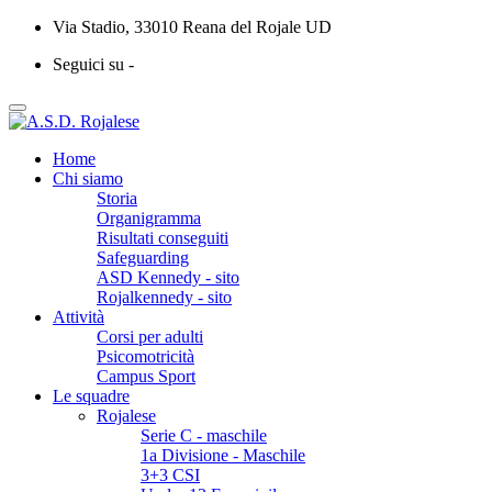
Via Stadio, 33010 Reana del Rojale UD
Seguici su -
Home
Chi siamo
Storia
Organigramma
Risultati conseguiti
Safeguarding
ASD Kennedy - sito
Rojalkennedy - sito
Attività
Corsi per adulti
Psicomotricità
Campus Sport
Le squadre
Rojalese
Serie C - maschile
1a Divisione - Maschile
3+3 CSI