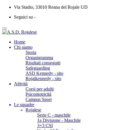
Via Stadio, 33010 Reana del Rojale UD
Seguici su -
Home
Chi siamo
Storia
Organigramma
Risultati conseguiti
Safeguarding
ASD Kennedy - sito
Rojalkennedy - sito
Attività
Corsi per adulti
Psicomotricità
Campus Sport
Le squadre
Rojalese
Serie C - maschile
1a Divisione - Maschile
3+3 CSI