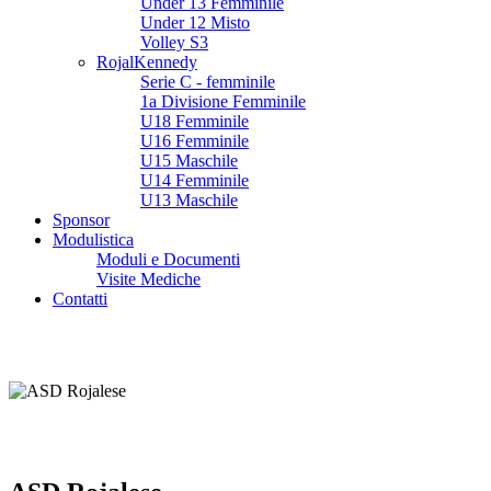
Under 13 Femminile
Under 12 Misto
Volley S3
RojalKennedy
Serie C - femminile
1a Divisione Femminile
U18 Femminile
U16 Femminile
U15 Maschile
U14 Femminile
U13 Maschile
Sponsor
Modulistica
Moduli e Documenti
Visite Mediche
Contatti