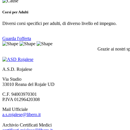
Corsi per Adulti
Diversi corsi specifici per adulti, di diverso livello ed impegno.
Guarda l'offerta
Grazie ai nostri s
A.S.D. Rojalese
Via Stadio
33010 Reana del Rojale UD
C.F. 94003970301
P.IVA 01296420308
Mail Ufficiale
a.s.rojalese@libero.it
Archivio Certificati Medici