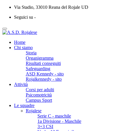
Via Stadio, 33010 Reana del Rojale UD
Seguici su -
Home
Chi siamo
Storia
Organigramma
Risultati conseguiti
Safeguarding
ASD Kennedy - sito
Rojalkennedy - sito
Attività
Corsi per adulti
Psicomotricità
Campus Sport
Le squadre
Rojalese
Serie C - maschile
1a Divisione - Maschile
3+3 CSI