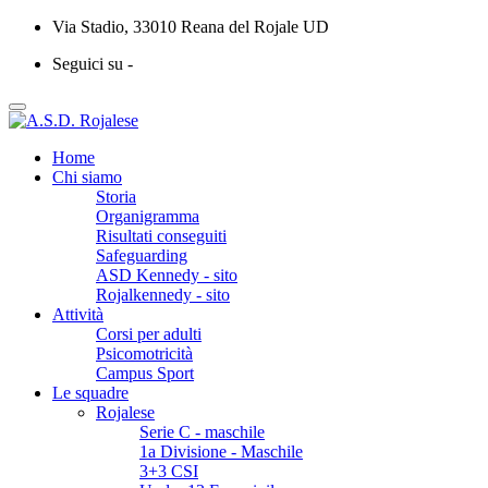
Via Stadio, 33010 Reana del Rojale UD
Seguici su -
Home
Chi siamo
Storia
Organigramma
Risultati conseguiti
Safeguarding
ASD Kennedy - sito
Rojalkennedy - sito
Attività
Corsi per adulti
Psicomotricità
Campus Sport
Le squadre
Rojalese
Serie C - maschile
1a Divisione - Maschile
3+3 CSI