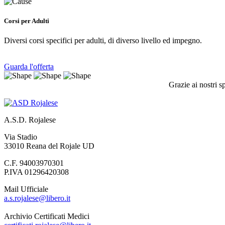
Corsi per Adulti
Diversi corsi specifici per adulti, di diverso livello ed impegno.
Guarda l'offerta
Grazie ai nostri s
A.S.D. Rojalese
Via Stadio
33010 Reana del Rojale UD
C.F. 94003970301
P.IVA 01296420308
Mail Ufficiale
a.s.rojalese@libero.it
Archivio Certificati Medici