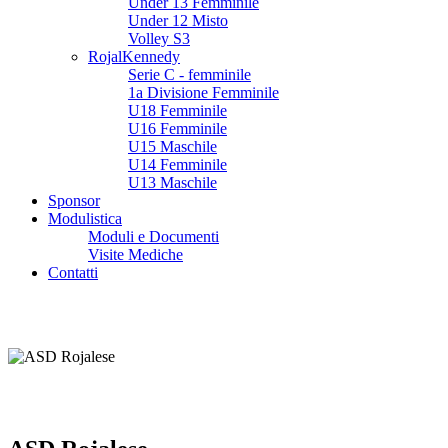
Under 13 Femminile
Under 12 Misto
Volley S3
RojalKennedy
Serie C - femminile
1a Divisione Femminile
U18 Femminile
U16 Femminile
U15 Maschile
U14 Femminile
U13 Maschile
Sponsor
Modulistica
Moduli e Documenti
Visite Mediche
Contatti