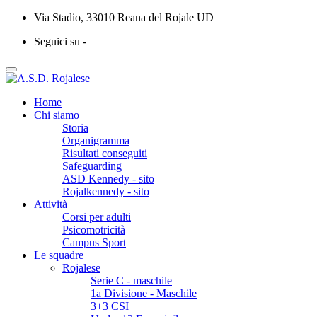
Via Stadio, 33010 Reana del Rojale UD
Seguici su -
Home
Chi siamo
Storia
Organigramma
Risultati conseguiti
Safeguarding
ASD Kennedy - sito
Rojalkennedy - sito
Attività
Corsi per adulti
Psicomotricità
Campus Sport
Le squadre
Rojalese
Serie C - maschile
1a Divisione - Maschile
3+3 CSI