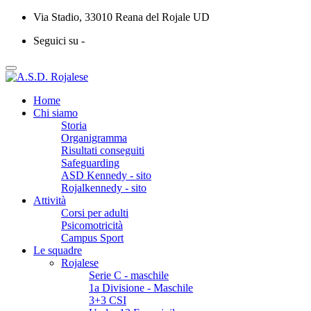
Via Stadio, 33010 Reana del Rojale UD
Seguici su -
Home
Chi siamo
Storia
Organigramma
Risultati conseguiti
Safeguarding
ASD Kennedy - sito
Rojalkennedy - sito
Attività
Corsi per adulti
Psicomotricità
Campus Sport
Le squadre
Rojalese
Serie C - maschile
1a Divisione - Maschile
3+3 CSI