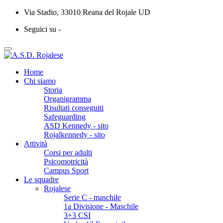
Via Stadio, 33010 Reana del Rojale UD
Seguici su -
Home
Chi siamo
Storia
Organigramma
Risultati conseguiti
Safeguarding
ASD Kennedy - sito
Rojalkennedy - sito
Attività
Corsi per adulti
Psicomotricità
Campus Sport
Le squadre
Rojalese
Serie C - maschile
1a Divisione - Maschile
3+3 CSI