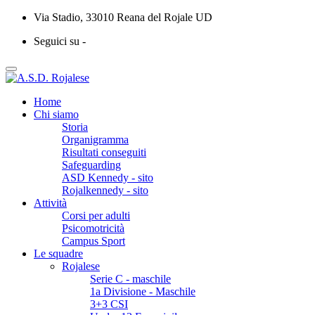
Via Stadio, 33010 Reana del Rojale UD
Seguici su -
Home
Chi siamo
Storia
Organigramma
Risultati conseguiti
Safeguarding
ASD Kennedy - sito
Rojalkennedy - sito
Attività
Corsi per adulti
Psicomotricità
Campus Sport
Le squadre
Rojalese
Serie C - maschile
1a Divisione - Maschile
3+3 CSI