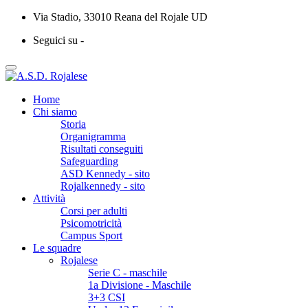
Via Stadio, 33010 Reana del Rojale UD
Seguici su -
Home
Chi siamo
Storia
Organigramma
Risultati conseguiti
Safeguarding
ASD Kennedy - sito
Rojalkennedy - sito
Attività
Corsi per adulti
Psicomotricità
Campus Sport
Le squadre
Rojalese
Serie C - maschile
1a Divisione - Maschile
3+3 CSI