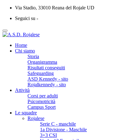
Via Stadio, 33010 Reana del Rojale UD
Seguici su -
Home
Chi siamo
Storia
Organigramma
Risultati conseguiti
Safeguarding
ASD Kennedy - sito
Rojalkennedy - sito
Attività
Corsi per adulti
Psicomotricità
Campus Sport
Le squadre
Rojalese
Serie C - maschile
1a Divisione - Maschile
3+3 CSI