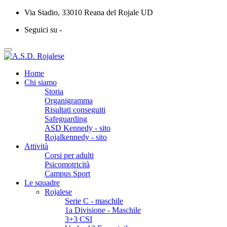
Via Stadio, 33010 Reana del Rojale UD
Seguici su -
Home
Chi siamo
Storia
Organigramma
Risultati conseguiti
Safeguarding
ASD Kennedy - sito
Rojalkennedy - sito
Attività
Corsi per adulti
Psicomotricità
Campus Sport
Le squadre
Rojalese
Serie C - maschile
1a Divisione - Maschile
3+3 CSI