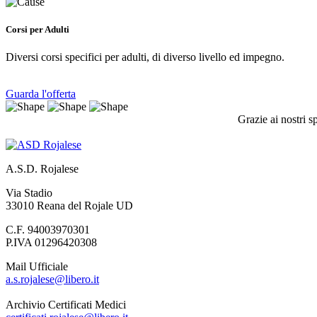
Corsi per Adulti
Diversi corsi specifici per adulti, di diverso livello ed impegno.
Guarda l'offerta
Grazie ai nostri s
A.S.D. Rojalese
Via Stadio
33010 Reana del Rojale UD
C.F. 94003970301
P.IVA 01296420308
Mail Ufficiale
a.s.rojalese@libero.it
Archivio Certificati Medici