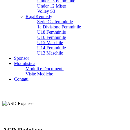
Under 13 Femminile
Under 12 Misto
Volley S3
RojalKennedy
Serie C - femminile
1a Divisione Femminile
U18 Femminile
U16 Femminile
U15 Maschile
U14 Femminile
U13 Maschile
Sponsor
Modulistica
Moduli e Documenti
Visite Mediche
Contatti