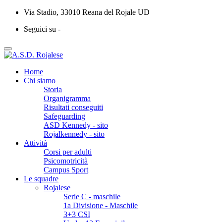
Via Stadio, 33010 Reana del Rojale UD
Seguici su -
Home
Chi siamo
Storia
Organigramma
Risultati conseguiti
Safeguarding
ASD Kennedy - sito
Rojalkennedy - sito
Attività
Corsi per adulti
Psicomotricità
Campus Sport
Le squadre
Rojalese
Serie C - maschile
1a Divisione - Maschile
3+3 CSI