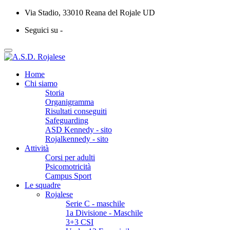
Via Stadio, 33010 Reana del Rojale UD
Seguici su -
Home
Chi siamo
Storia
Organigramma
Risultati conseguiti
Safeguarding
ASD Kennedy - sito
Rojalkennedy - sito
Attività
Corsi per adulti
Psicomotricità
Campus Sport
Le squadre
Rojalese
Serie C - maschile
1a Divisione - Maschile
3+3 CSI