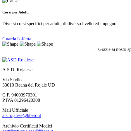
Corsi per Adulti
Diversi corsi specifici per adulti, di diverso livello ed impegno.
Guarda l'offerta
Grazie ai nostri s
A.S.D. Rojalese
Via Stadio
33010 Reana del Rojale UD
C.F. 94003970301
P.IVA 01296420308
Mail Ufficiale
a.s.rojalese@libero.it
Archivio Certificati Medici