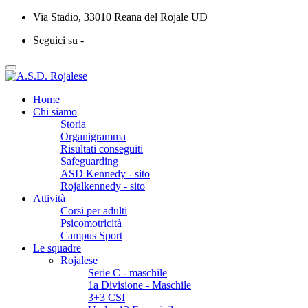
Via Stadio, 33010 Reana del Rojale UD
Seguici su -
Home
Chi siamo
Storia
Organigramma
Risultati conseguiti
Safeguarding
ASD Kennedy - sito
Rojalkennedy - sito
Attività
Corsi per adulti
Psicomotricità
Campus Sport
Le squadre
Rojalese
Serie C - maschile
1a Divisione - Maschile
3+3 CSI