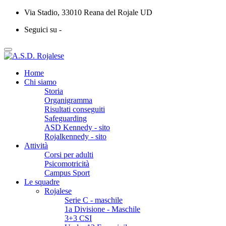
Via Stadio, 33010 Reana del Rojale UD
Seguici su -
Home
Chi siamo
Storia
Organigramma
Risultati conseguiti
Safeguarding
ASD Kennedy - sito
Rojalkennedy - sito
Attività
Corsi per adulti
Psicomotricità
Campus Sport
Le squadre
Rojalese
Serie C - maschile
1a Divisione - Maschile
3+3 CSI