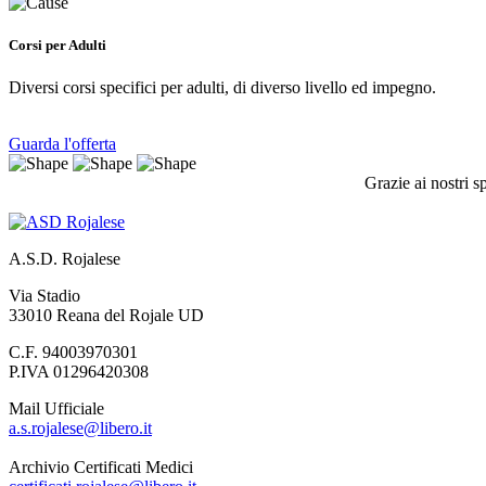
Corsi per Adulti
Diversi corsi specifici per adulti, di diverso livello ed impegno.
Guarda l'offerta
Grazie ai nostri s
A.S.D. Rojalese
Via Stadio
33010 Reana del Rojale UD
C.F. 94003970301
P.IVA 01296420308
Mail Ufficiale
a.s.rojalese@libero.it
Archivio Certificati Medici