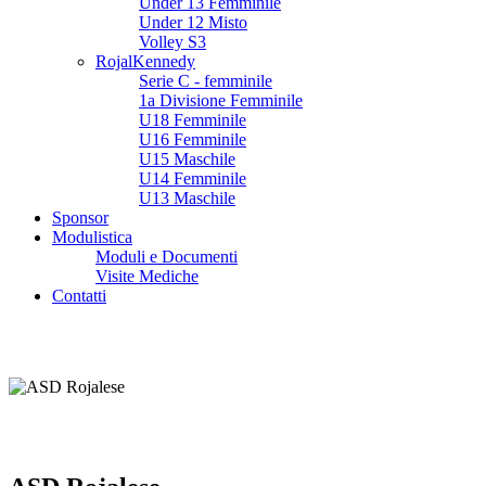
Under 13 Femminile
Under 12 Misto
Volley S3
RojalKennedy
Serie C - femminile
1a Divisione Femminile
U18 Femminile
U16 Femminile
U15 Maschile
U14 Femminile
U13 Maschile
Sponsor
Modulistica
Moduli e Documenti
Visite Mediche
Contatti